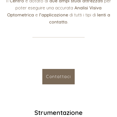
Il
Centro
è dotato di
due ampi studi attrezzati
per
poter eseguire una accurata
Analisi Visiva
Optometrica
e
l’applicazione
di tutti i tipi di
lenti a
contatto
.
Contattaci
Strumentazione