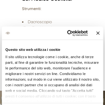
Strumenti:
Dacrioscopio
(EasyTearView+)
Ottotipi Digitali Polarizzati
(AOC Polar 27 e PolaVistaVision
22)
Questo sito web utilizza i cookie
Auto Refrattometro-
Il sito utilizza tecnologie come i cookie, anche di terze
Cheratometro Nikon Speedy 2
parti, al fine di garantire le funzionalità tecniche, misurare
le performance del sito web, monitorare l'audience e
migliorare i nostri servizi on line. Condividiamo le
informazioni, sul modo in cui viene utilizzato il nostro sito,
con i nostri partner che si occupano di analisi dei dati
web e social media. Cliccando sul tasto "Accetta tutti"
presti il consenso all'utilizzo di tutti i cookie; con il tasto
"Seleziona" puoi selezionare i cookie a cui prestare il