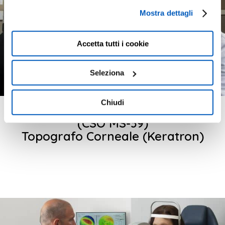
consenso; con il tasto "Chiudi" o cliccando la “X” in alto a
Mostra dettagli
destra puoi continuare la navigazione solo con l'utilizzo
dei cookie necessari. Per saperne di più ed
eventualmente modificare il tuo consenso, consulta
Accetta tutti i cookie
l'Informativa su
Cookies
e
Privacy
. È possibile
liberamente prestare, rifiutare o revocare il proprio
Seleziona
consenso in qualsiasi momento, accedendo al pannello
Mostra Dettagli.
Chiudi
Tomografo a Coerenza Ottica
(CSO MS-39)
Topografo Corneale (Keratron)