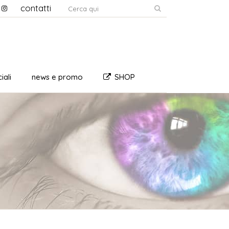
contatti
iali
news e promo
SHOP