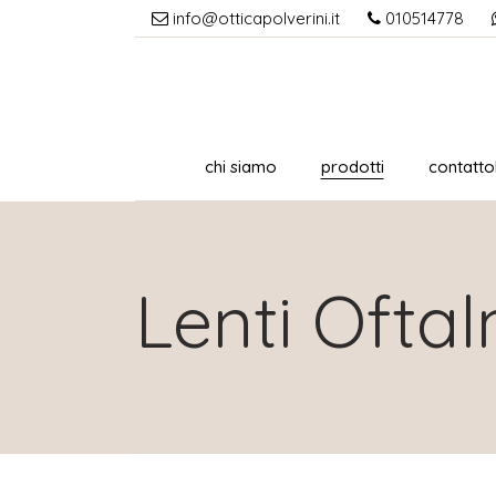
info@otticapolverini.it
010514778
chi siamo
prodotti
contattol
Lenti Ofta