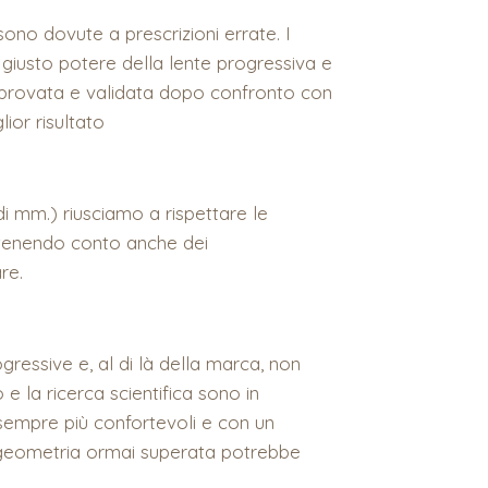
ono dovute a prescrizioni errate. I
l giusto potere della lente progressiva e
à provata e validata dopo confronto con
lior risultato
di mm.) riusciamo a rispettare le
 tenendo conto anche dei
re.
ressive e, al di là della marca, non
e la ricerca scientifica sono in
 sempre più confortevoli e con un
geometria ormai superata potrebbe