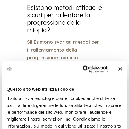
Esistono metodi efficaci e
sicuri per rallentare la
progressione della
miopia?
Si! Esistono svariati metodi per
il rallentamento della
progressione miopica.
I metodi la cui efficacia è
suffragata dalle evidenze
scientifiche sono:
Questo sito web utilizza i cookie
Somministrazione di atropina
Il sito utilizza tecnologie come i cookie, anche di terze
allo 0,01% o allo 0,05% (di
parti, al fine di garantire le funzionalità tecniche, misurare
esclusiva competenza medica)
le performance del sito web, monitorare l'audience e
Lenti a contatto notturne
migliorare i nostri servizi on line. Condividiamo le
informazioni, sul modo in cui viene utilizzato il nostro sito,
(Ortocheratologia)