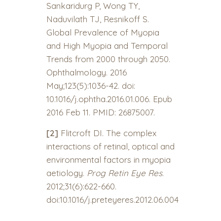
Sankaridurg P, Wong TY,
Naduvilath TJ, Resnikoff S.
Global Prevalence of Myopia
and High Myopia and Temporal
Trends from 2000 through 2050.
Ophthalmology. 2016
May;123(5):1036-42. doi:
10.1016/j.ophtha.2016.01.006. Epub
2016 Feb 11. PMID: 26875007.
[2]
Flitcroft DI. The complex
interactions of retinal, optical and
environmental factors in myopia
aetiology.
Prog Retin Eye Res
.
2012;31(6):622-660.
doi:10.1016/j.preteyeres.2012.06.004