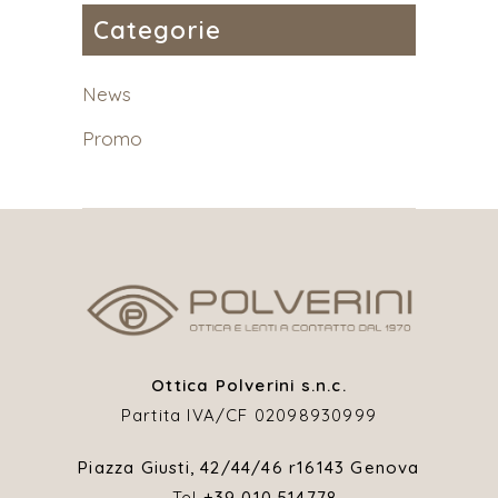
Categorie
News
Promo
Ottica Polverini s.n.c.
Partita IVA/CF 02098930999
Piazza Giusti, 42/44/46 r
16143 Genova
Tel
+39 010 514778