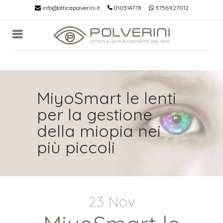
info@otticapolverini.it
010514778
3756927012
MiyoSmart le lenti
per la gestione
della miopia nei
più piccoli
23 Nov