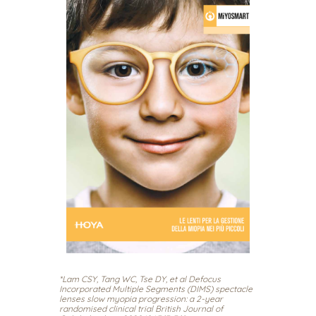
*Lam CSY, Tang WC, Tse DY, et al Defocus
Incorporated Multiple Segments (DIMS) spectacle
lenses slow myopia progression: a 2-year
randomised clinical trial British Journal of