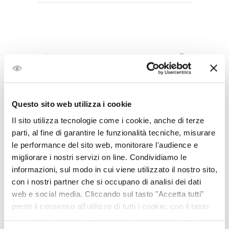
News e promo recenti
Questo sito web utilizza i cookie
Il sito utilizza tecnologie come i cookie, anche di terze
FESTEGGIAMO
parti, al fine di garantire le funzionalità tecniche, misurare
INSIEME IL NOSTRO
le performance del sito web, monitorare l'audience e
55° COMPLEANNO!
migliorare i nostri servizi on line. Condividiamo le
11 Novembre, 2025
informazioni, sul modo in cui viene utilizzato il nostro sito,
con i nostri partner che si occupano di analisi dei dati
web e social media. Cliccando sul tasto "Accetta tutti"
NUOVE PRECISION
presti il consenso all'utilizzo di tutti i cookie; con il tasto
7, LENTI A
"Seleziona" puoi selezionare i cookie a cui prestare il
CONTATTO