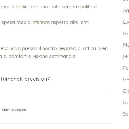
siti lipidici, per una lente sempre pulita e
Ag
Lu
spesa media inferiore rispetto alle lenti
Gi
Ma
esclusiva presso il nostro negozio di ottica. Vieni
 di comfort e visione settimanale!
Ma
Fe
ettimanali
,
precision7
Ge
Di
No
Stampa pagina
Se