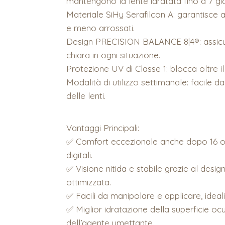
mantengono la lente idratata fino a 7 gio
Materiale SiHy Serafilcon A: garantisce al
e meno arrossati.
Design PRECISION BALANCE 8|4®: assicura
chiara in ogni situazione.
Protezione UV di Classe 1: blocca oltre i
Modalità di utilizzo settimanale: facile d
delle lenti.
Vantaggi Principali:
✅ Comfort eccezionale anche dopo 16 ore d
digitali.
✅ Visione nitida e stabile grazie al desi
ottimizzata.
✅ Facili da manipolare e applicare, ideali
✅ Miglior idratazione della superficie ocu
dell’agente umettante.