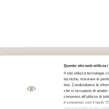
Questo sito web utilizza i
Il sito utilizza tecnologie c
tecniche, misurare le perfo
line. Condividiamo le inform
che si occupano di analisi d
Piazza Giusti, 42
consenso all'utilizzo di tut
Orari negozio
|
Lunedì
il consenso; con il tasto "
solo con l'utilizzo dei coo