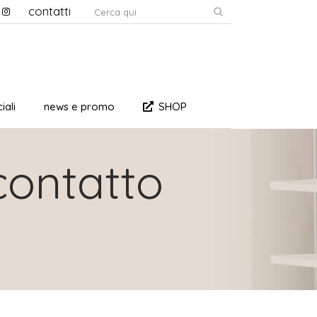
contatti
iali
news e promo
SHOP
 contatto