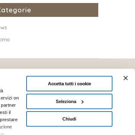
Categorie
ews
romo
Accetta tutti i cookie
tà
servizi on
Seleziona
i partner
sti il
@otticapolverini.it
Chiudi
 prestare
.30
|
Domenica: Chiuso
azione
uo