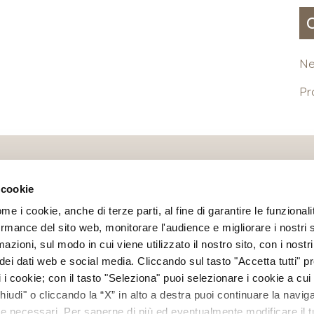
N
P
 cookie
ome i cookie, anche di terze parti, al fine di garantire le funzionali
rmance del sito web, monitorare l'audience e migliorare i nostri 
azioni, sul modo in cui viene utilizzato il nostro sito, con i nostr
Ottica Polverini s.n.c.
–
Partita IVA/CF 02098930999
ei dati web e social media. Cliccando sul tasto "Accetta tutti" pre
/44/46 r
–
16143 Genova
–
Tel
+39 010 514778
–
Mail
info
ti i cookie; con il tasto "Seleziona" puoi selezionare i cookie a cui
: 15.30 – 19.30
|
Martedì-Sabato: 9.00 – 12.30 / 15.30 – 19
Chiudi" o cliccando la “X” in alto a destra puoi continuare la navig
kie necessari. Per saperne di più ed eventualmente modificare il t