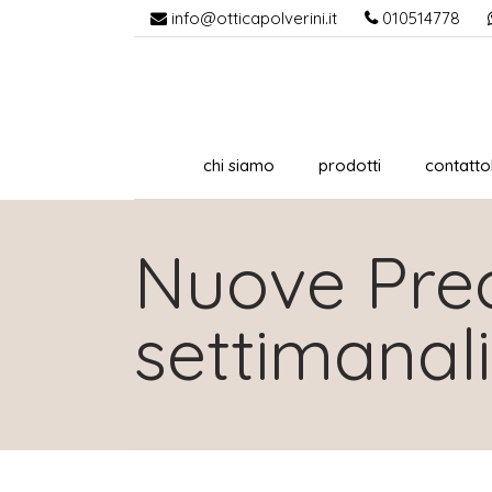
info@otticapolverini.it
010514778
chi siamo
prodotti
contattol
Nuove Preci
settimanali