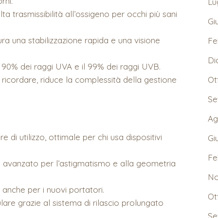
rni.
Lu
ta trasmissibilità all’ossigeno per occhi più sani
Gi
 una stabilizzazione rapida e una visione
Fe
Di
l 90% dei raggi UVA e il 99% dei raggi UVB.
a ricordare, riduce la complessità della gestione
Ot
Se
Ag
i utilizzo, ottimale per chi usa dispositivi
Gi
Fe
gn avanzato per l’astigmatismo e alla geometria
No
 anche per i nuovi portatori.
Ot
lare grazie al sistema di rilascio prolungato
Se