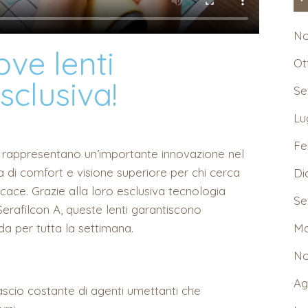
No
ove lenti
Ot
sclusiva!
Se
Lu
Fe
rappresentano un’importante innovazione nel
a di comfort e visione superiore per chi cerca
Di
cace. Grazie alla loro esclusiva tecnologia
Se
rafilcon A, queste lenti garantiscono
da per tutta la settimana.
Ma
No
Ag
scio costante di agenti umettanti che