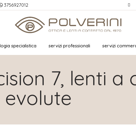
3756927012
ogia specialistica
servizi professionali
servizi commerc
sion 7, lenti a
 evolute