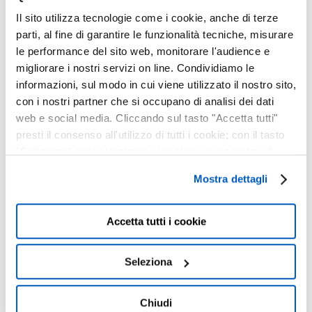
D’OCCHIO!
Il sito utilizza tecnologie come i cookie, anche di terze
12 Luglio, 2025
parti, al fine di garantire le funzionalità tecniche, misurare
le performance del sito web, monitorare l'audience e
migliorare i nostri servizi on line. Condividiamo le
informazioni, sul modo in cui viene utilizzato il nostro sito,
EYE LOVE YOU –
con i nostri partner che si occupano di analisi dei dati
PROMO SAN
web e social media. Cliccando sul tasto "Accetta tutti"
VALENTINO
presti il consenso all'utilizzo di tutti i cookie; con il tasto
07 Febbraio, 2025
"Seleziona" puoi selezionare i cookie a cui prestare il
consenso; con il tasto "Chiudi" o cliccando la “X” in alto a
Mostra dettagli
destra puoi continuare la navigazione solo con l'utilizzo
OPTARO :
dei cookie necessari. Per saperne di più ed
INGRANDITORE
eventualmente modificare il tuo consenso, consulta
Accetta tutti i cookie
DEFINITIVO PER
l'Informativa su
Cookies
e
Privacy
. È possibile
IPHONE
liberamente prestare, rifiutare o revocare il proprio
Seleziona
14 Dicembre, 2024
consenso in qualsiasi momento, accedendo al pannello
Mostra Dettagli.
Chiudi
BACK TO SCHOOL :