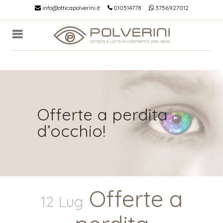
info@otticapolverini.it
010514778
3756927012
Offerte a perdita
d’occhio!
Offerte a
12 Lug