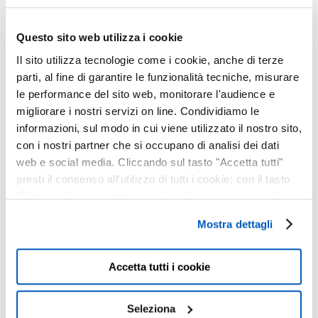
2025
26 Luglio, 2025
Questo sito web utilizza i cookie
Il sito utilizza tecnologie come i cookie, anche di terze
parti, al fine di garantire le funzionalità tecniche, misurare
OFFERTE A PERDITA
le performance del sito web, monitorare l'audience e
D’OCCHIO!
migliorare i nostri servizi on line. Condividiamo le
12 Luglio, 2025
informazioni, sul modo in cui viene utilizzato il nostro sito,
con i nostri partner che si occupano di analisi dei dati
web e social media. Cliccando sul tasto "Accetta tutti"
EYE LOVE YOU –
presti il consenso all'utilizzo di tutti i cookie; con il tasto
PROMO SAN
"Seleziona" puoi selezionare i cookie a cui prestare il
consenso; con il tasto "Chiudi" o cliccando la “X” in alto a
VALENTINO
Mostra dettagli
destra puoi continuare la navigazione solo con l'utilizzo
07 Febbraio, 2025
dei cookie necessari. Per saperne di più ed
eventualmente modificare il tuo consenso, consulta
Accetta tutti i cookie
OPTARO :
l'Informativa su
Cookies
e
Privacy
. È possibile
INGRANDITORE
liberamente prestare, rifiutare o revocare il proprio
Seleziona
DEFINITIVO PER
consenso in qualsiasi momento, accedendo al pannello