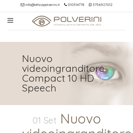
info@otticapolverini.it
010514778
3756927012
Nuovo
videoingranditore
Compact 10 HD
Speech
Nuovo
01 Set