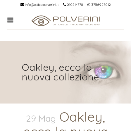
info@otticapolverini.it
010514778
3756927012
Oakley, ecco la
nuova collezione
Oakley,
29 Mag