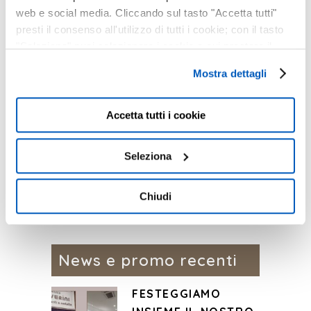
web e social media. Cliccando sul tasto "Accetta tutti"
presti il consenso all'utilizzo di tutti i cookie; con il tasto
"Seleziona" puoi selezionare i cookie a cui prestare il
consenso; con il tasto "Chiudi" o cliccando la “X” in alto a
Mostra dettagli
destra puoi continuare la navigazione solo con l'utilizzo
Share
Stampa pagina
dei cookie necessari. Per saperne di più ed
eventualmente modificare il tuo consenso, consulta
Accetta tutti i cookie
l'Informativa su
Cookies
e
Privacy
. È possibile
liberamente prestare, rifiutare o revocare il proprio
Seleziona
consenso in qualsiasi momento, accedendo al pannello
Mostra Dettagli.
Chiudi
News e promo recenti
FESTEGGIAMO