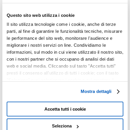
IPHONE
14 Dicembre, 2024
Questo sito web utilizza i cookie
Il sito utilizza tecnologie come i cookie, anche di terze
parti, al fine di garantire le funzionalità tecniche, misurare
BACK TO SCHOOL :
le performance del sito web, monitorare l'audience e
APRI IL LIBRO
migliorare i nostri servizi on line. Condividiamo le
DELLE OFFERTE!
informazioni, sul modo in cui viene utilizzato il nostro sito,
04 Settembre, 2024
con i nostri partner che si occupano di analisi dei dati
web e social media. Cliccando sul tasto "Accetta tutti"
presti il consenso all'utilizzo di tutti i cookie; con il tasto
OCCHIALI GLARE :
"Seleziona" puoi selezionare i cookie a cui prestare il
ECCELLENZA TUTTA
consenso; con il tasto "Chiudi" o cliccando la “X” in alto a
ITALIANA
Mostra dettagli
destra puoi continuare la navigazione solo con l'utilizzo
18 Marzo, 2024
dei cookie necessari. Per saperne di più ed
eventualmente modificare il tuo consenso, consulta
Accetta tutti i cookie
l'Informativa su
Cookies
e
Privacy
. È possibile
LAVORA CON NOI
liberamente prestare, rifiutare o revocare il proprio
24 Novembre, 2023
Seleziona
consenso in qualsiasi momento, accedendo al pannello