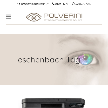
info@otticapolverini.it
010514778
3756927012
eschenbach Tag