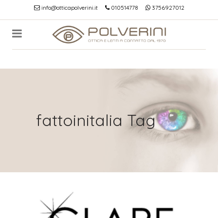
info@otticapolverini.it
010514778
3756927012
fattoinitalia Tag