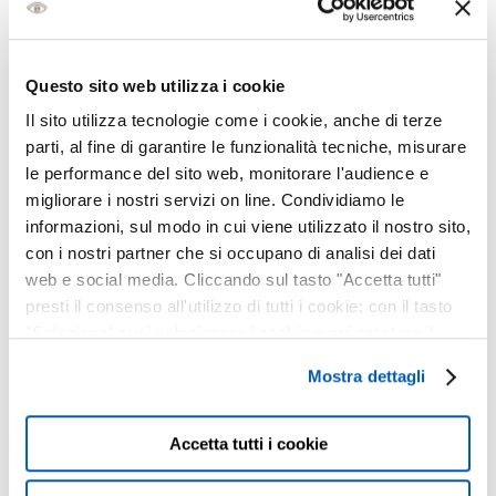
INGRANDITORE
DEFINITIVO PER
IPHONE
Questo sito web utilizza i cookie
14 Dicembre, 2024
Il sito utilizza tecnologie come i cookie, anche di terze
parti, al fine di garantire le funzionalità tecniche, misurare
le performance del sito web, monitorare l'audience e
BACK TO SCHOOL :
migliorare i nostri servizi on line. Condividiamo le
APRI IL LIBRO
informazioni, sul modo in cui viene utilizzato il nostro sito,
DELLE OFFERTE!
con i nostri partner che si occupano di analisi dei dati
04 Settembre, 2024
web e social media. Cliccando sul tasto "Accetta tutti"
presti il consenso all'utilizzo di tutti i cookie; con il tasto
"Seleziona" puoi selezionare i cookie a cui prestare il
OCCHIALI GLARE :
consenso; con il tasto "Chiudi" o cliccando la “X” in alto a
ECCELLENZA TUTTA
Mostra dettagli
destra puoi continuare la navigazione solo con l'utilizzo
ITALIANA
dei cookie necessari. Per saperne di più ed
18 Marzo, 2024
eventualmente modificare il tuo consenso, consulta
Accetta tutti i cookie
l'Informativa su
Cookies
e
Privacy
. È possibile
liberamente prestare, rifiutare o revocare il proprio