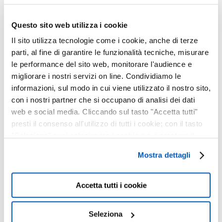
IPHONE
14 Dicembre, 2024
Questo sito web utilizza i cookie
Il sito utilizza tecnologie come i cookie, anche di terze
parti, al fine di garantire le funzionalità tecniche, misurare
BACK TO SCHOOL :
le performance del sito web, monitorare l'audience e
APRI IL LIBRO
migliorare i nostri servizi on line. Condividiamo le
DELLE OFFERTE!
informazioni, sul modo in cui viene utilizzato il nostro sito,
04 Settembre, 2024
con i nostri partner che si occupano di analisi dei dati
web e social media. Cliccando sul tasto "Accetta tutti"
presti il consenso all'utilizzo di tutti i cookie; con il tasto
OCCHIALI GLARE :
"Seleziona" puoi selezionare i cookie a cui prestare il
ECCELLENZA TUTTA
consenso; con il tasto "Chiudi" o cliccando la “X” in alto a
ITALIANA
Mostra dettagli
destra puoi continuare la navigazione solo con l'utilizzo
18 Marzo, 2024
dei cookie necessari. Per saperne di più ed
eventualmente modificare il tuo consenso, consulta
Accetta tutti i cookie
LAVORA CON NOI
l'Informativa su
Cookies
e
Privacy
. È possibile
liberamente prestare, rifiutare o revocare il proprio
24 Novembre, 2023
Seleziona
consenso in qualsiasi momento, accedendo al pannello