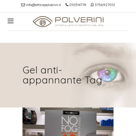
info@otticapolverini.it
010514778
3756927012
Gel anti-
appannante Tag