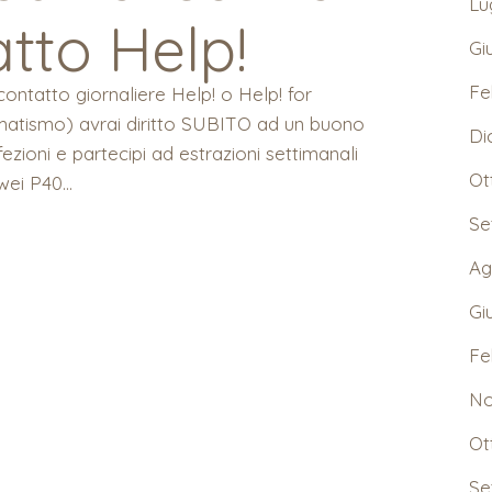
Lu
atto Help!
Gi
Fe
 contatto giornaliere Help! o Help! for
matismo) avrai diritto SUBITO ad un buono
Di
fezioni e partecipi ad estrazioni settimanali
Ot
ei P40...
Se
Ag
Gi
Fe
No
Ot
Se