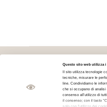
Questo sito web utilizza i
Il sito utilizza tecnologie c
tecniche, misurare le perfo
line. Condividiamo le inform
che si occupano di analisi d
Piazza Giusti, 42
consenso all'utilizzo di tut
Orari negozio
|
Lunedì
il consenso; con il tasto "
solo con l'utilizzo dei coo