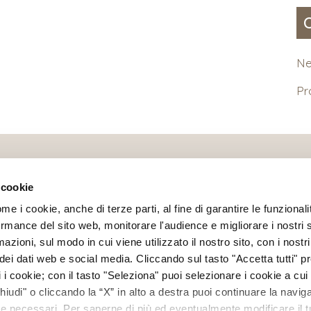
N
P
 cookie
ome i cookie, anche di terze parti, al fine di garantire le funzionali
rmance del sito web, monitorare l'audience e migliorare i nostri 
azioni, sul modo in cui viene utilizzato il nostro sito, con i nostr
Ottica Polverini s.n.c.
–
Partita IVA/CF 02098930999
ei dati web e social media. Cliccando sul tasto "Accetta tutti" pre
/44/46 r
–
16143 Genova
–
Tel
+39 010 514778
–
Mail
info
ti i cookie; con il tasto "Seleziona" puoi selezionare i cookie a cui
: 15.30 – 19.30
|
Martedì-Sabato: 9.00 – 12.30 / 15.30 – 19
Chiudi" o cliccando la “X” in alto a destra puoi continuare la navig
kie necessari. Per saperne di più ed eventualmente modificare il t