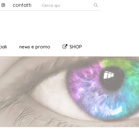
contatti
iali
news e promo
SHOP