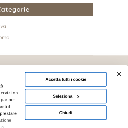
Categorie
ews
romo
Accetta tutti i cookie
tà
servizi on
Seleziona
i partner
sti il
@otticapolverini.it
Chiudi
 prestare
.30
|
Domenica: Chiuso
azione
uo