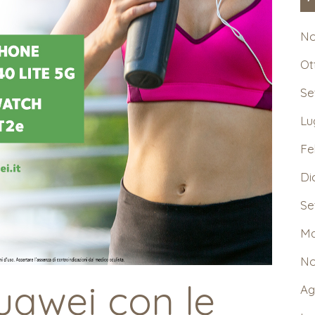
No
Ot
Se
Lu
Fe
Di
Se
Ma
No
uawei con le
Ag