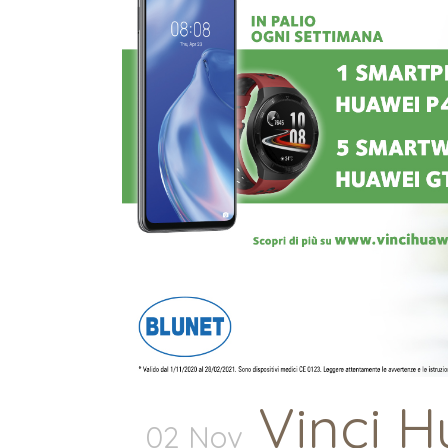
Vinci H
02 Nov