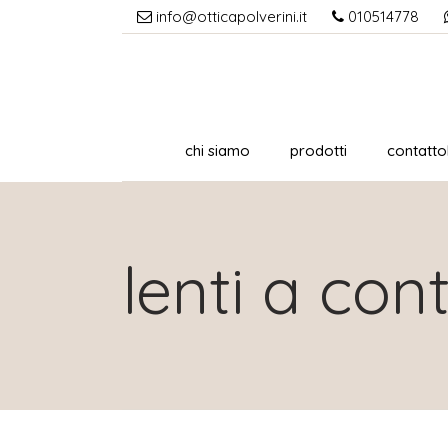
info@otticapolverini.it
010514778
chi siamo
prodotti
contattol
lenti a con