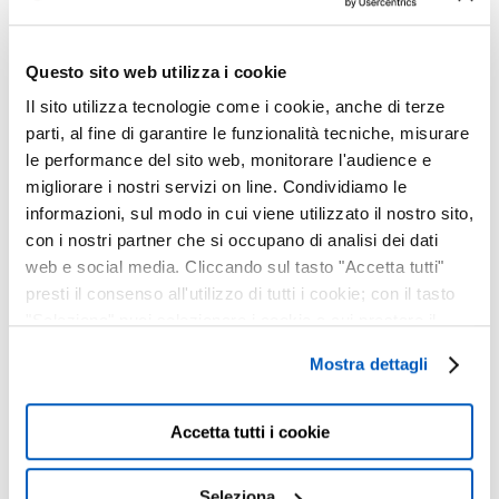
DEFINITIVO PER
IPHONE
Questo sito web utilizza i cookie
14 Dicembre, 2024
Il sito utilizza tecnologie come i cookie, anche di terze
parti, al fine di garantire le funzionalità tecniche, misurare
BACK TO SCHOOL :
le performance del sito web, monitorare l'audience e
APRI IL LIBRO
migliorare i nostri servizi on line. Condividiamo le
DELLE OFFERTE!
informazioni, sul modo in cui viene utilizzato il nostro sito,
04 Settembre, 2024
con i nostri partner che si occupano di analisi dei dati
web e social media. Cliccando sul tasto "Accetta tutti"
presti il consenso all'utilizzo di tutti i cookie; con il tasto
OCCHIALI GLARE :
"Seleziona" puoi selezionare i cookie a cui prestare il
ECCELLENZA TUTTA
consenso; con il tasto "Chiudi" o cliccando la “X” in alto a
Mostra dettagli
ITALIANA
destra puoi continuare la navigazione solo con l'utilizzo
18 Marzo, 2024
dei cookie necessari. Per saperne di più ed
eventualmente modificare il tuo consenso, consulta
Accetta tutti i cookie
l'Informativa su
Cookies
e
Privacy
. È possibile
LAVORA CON NOI
liberamente prestare, rifiutare o revocare il proprio
Seleziona