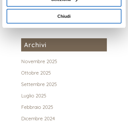
24 Novembre, 2023
consenso in qualsiasi momento, accedendo al pannello
Mostra Dettagli.
Chiudi
Archivi
Novembre 2025
Ottobre 2025
Settembre 2025
Luglio 2025
Febbraio 2025
Dicembre 2024