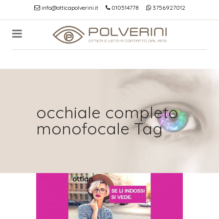
info@otticapolverini.it
010514778
3756927012
occhiale completo
monofocale Tag