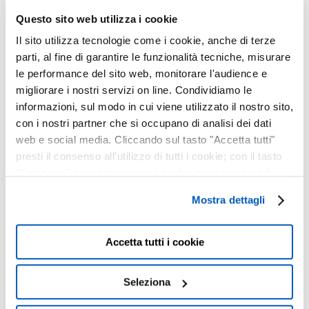
Questo sito web utilizza i cookie
Il sito utilizza tecnologie come i cookie, anche di terze
BACK TO SCHOOL :
parti, al fine di garantire le funzionalità tecniche, misurare
APRI IL LIBRO
le performance del sito web, monitorare l'audience e
DELLE OFFERTE!
migliorare i nostri servizi on line. Condividiamo le
04 Settembre, 2024
informazioni, sul modo in cui viene utilizzato il nostro sito,
con i nostri partner che si occupano di analisi dei dati
web e social media. Cliccando sul tasto "Accetta tutti"
OCCHIALI GLARE :
presti il consenso all'utilizzo di tutti i cookie; con il tasto
ECCELLENZA TUTTA
"Seleziona" puoi selezionare i cookie a cui prestare il
ITALIANA
consenso; con il tasto "Chiudi" o cliccando la “X” in alto a
18 Marzo, 2024
Mostra dettagli
destra puoi continuare la navigazione solo con l'utilizzo
dei cookie necessari. Per saperne di più ed
eventualmente modificare il tuo consenso, consulta
LAVORA CON NOI
Accetta tutti i cookie
l'Informativa su
Cookies
e
Privacy
. È possibile
24 Novembre, 2023
liberamente prestare, rifiutare o revocare il proprio
Seleziona
consenso in qualsiasi momento, accedendo al pannello
Mostra Dettagli.