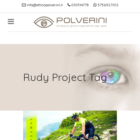
info@otticapolverini.it
010514778
3756927012
Rudy Project Tag