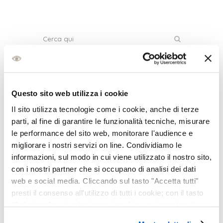
News e promo recenti
Questo sito web utilizza i cookie
FESTEGGIAMO
Il sito utilizza tecnologie come i cookie, anche di terze
INSIEME IL NOSTRO
parti, al fine di garantire le funzionalità tecniche, misurare
55° COMPLEANNO!
le performance del sito web, monitorare l'audience e
migliorare i nostri servizi on line. Condividiamo le
11 Novembre, 2025
informazioni, sul modo in cui viene utilizzato il nostro sito,
con i nostri partner che si occupano di analisi dei dati
NUOVE PRECISION
web e social media. Cliccando sul tasto "Accetta tutti"
7, LENTI A
presti il consenso all'utilizzo di tutti i cookie; con il tasto
CONTATTO
"Seleziona" puoi selezionare i cookie a cui prestare il
consenso; con il tasto "Chiudi" o cliccando la “X” in alto a
SETTIMANALI