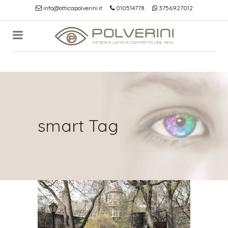
info@otticapolverini.it
010514778
3756927012
smart Tag