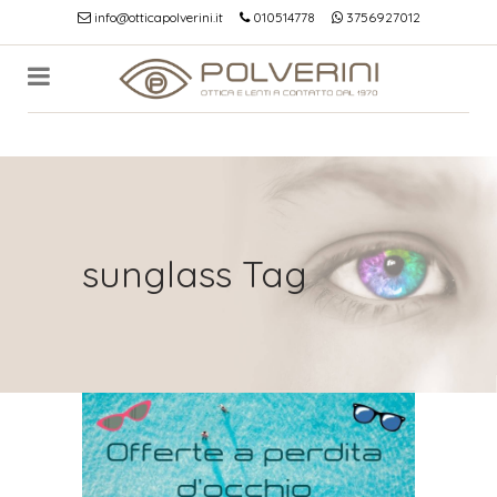
info@otticapolverini.it
010514778
3756927012
sunglass Tag