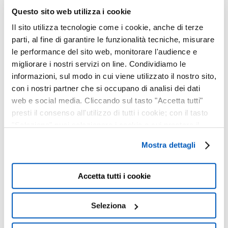
Questo sito web utilizza i cookie
BACK TO SCHOOL :
Il sito utilizza tecnologie come i cookie, anche di terze
APRI IL LIBRO
parti, al fine di garantire le funzionalità tecniche, misurare
le performance del sito web, monitorare l'audience e
DELLE OFFERTE!
migliorare i nostri servizi on line. Condividiamo le
04 Settembre, 2024
informazioni, sul modo in cui viene utilizzato il nostro sito,
con i nostri partner che si occupano di analisi dei dati
OCCHIALI GLARE :
web e social media. Cliccando sul tasto "Accetta tutti"
ECCELLENZA TUTTA
presti il consenso all'utilizzo di tutti i cookie; con il tasto
"Seleziona" puoi selezionare i cookie a cui prestare il
ITALIANA
consenso; con il tasto "Chiudi" o cliccando la “X” in alto a
18 Marzo, 2024
Mostra dettagli
destra puoi continuare la navigazione solo con l'utilizzo
dei cookie necessari. Per saperne di più ed
LAVORA CON NOI
eventualmente modificare il tuo consenso, consulta
Accetta tutti i cookie
24 Novembre, 2023
l'Informativa su
Cookies
e
Privacy
. È possibile
liberamente prestare, rifiutare o revocare il proprio
Seleziona
consenso in qualsiasi momento, accedendo al pannello
Mostra Dettagli.