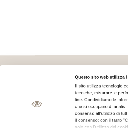
Questo sito web utilizza i
Il sito utilizza tecnologie c
tecniche, misurare le perfo
line. Condividiamo le inform
che si occupano di analisi d
Piazza Giusti, 42
consenso all'utilizzo di tut
Orari negozio
|
Lunedì
il consenso; con il tasto "
solo con l'utilizzo dei coo