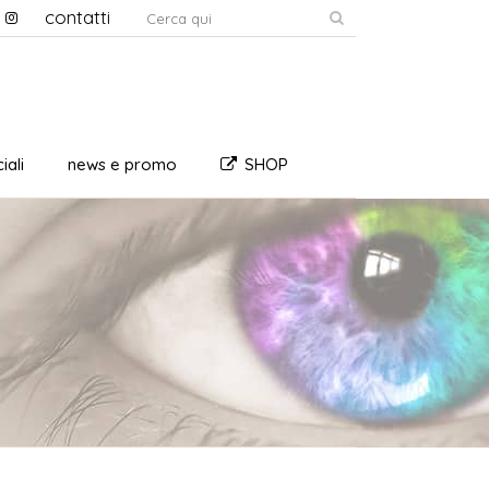
contatti
iali
news e promo
SHOP