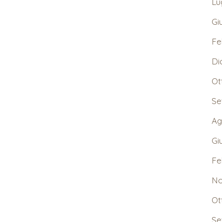
Lu
Gi
Fe
Di
Ot
Se
Ag
Gi
Fe
No
Ot
Se