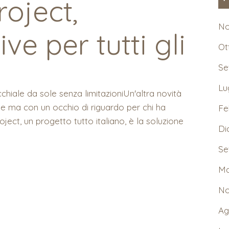
oject,
No
ive per tutti gli
Ot
Se
Lu
cchiale da sole senza limitazioniUn'altra novità
ole ma con un occhio di riguardo per chi ha
Fe
oject, un progetto tutto italiano, è la soluzione
Di
Se
Ma
No
Ag