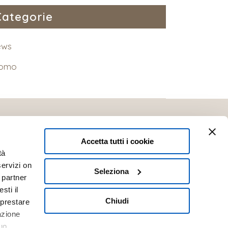
Categorie
ews
romo
Accetta tutti i cookie
tà
servizi on
Seleziona
i partner
sti il
@otticapolverini.it
Chiudi
 prestare
.30
|
Domenica: Chiuso
azione
uo