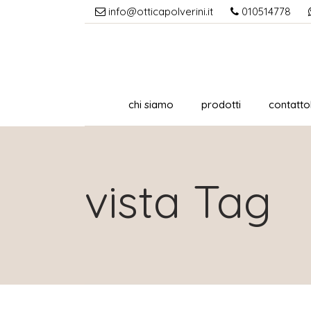
info@otticapolverini.it
010514778
chi siamo
prodotti
contattol
vista Tag