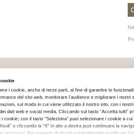
N
P
 cookie
ome i cookie, anche di terze parti, al fine di garantire le funzionali
rmance del sito web, monitorare l'audience e migliorare i nostri 
azioni, sul modo in cui viene utilizzato il nostro sito, con i nostr
Ottica Polverini s.n.c.
–
Partita IVA/CF 02098930999
ei dati web e social media. Cliccando sul tasto "Accetta tutti" pre
/44/46 r
–
16143 Genova
–
Tel
+39 010 514778
–
Mail
info
ti i cookie; con il tasto "Seleziona" puoi selezionare i cookie a cui
: 15.30 – 19.30
|
Martedì-Sabato: 9.00 – 12.30 / 15.30 – 19
Chiudi" o cliccando la “X” in alto a destra puoi continuare la navig
kie necessari. Per saperne di più ed eventualmente modificare il t